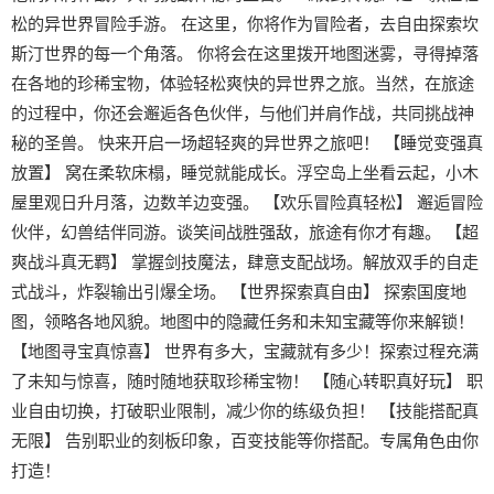
松的异世界冒险手游。 在这里，你将作为冒险者，去自由探索坎
斯汀世界的每一个角落。 你将会在这里拨开地图迷雾，寻得掉落
在各地的珍稀宝物，体验轻松爽快的异世界之旅。当然，在旅途
的过程中，你还会邂逅各色伙伴，与他们并肩作战，共同挑战神
秘的圣兽。 快来开启一场超轻爽的异世界之旅吧！ 【睡觉变强真
放置】 窝在柔软床榻，睡觉就能成长。浮空岛上坐看云起，小木
屋里观日升月落，边数羊边变强。 【欢乐冒险真轻松】 邂逅冒险
伙伴，幻兽结伴同游。谈笑间战胜强敌，旅途有你才有趣。 【超
爽战斗真无羁】 掌握剑技魔法，肆意支配战场。解放双手的自走
式战斗，炸裂输出引爆全场。 【世界探索真自由】 探索国度地
图，领略各地风貌。地图中的隐藏任务和未知宝藏等你来解锁！
【地图寻宝真惊喜】 世界有多大，宝藏就有多少！探索过程充满
了未知与惊喜，随时随地获取珍稀宝物！ 【随心转职真好玩】 职
业自由切换，打破职业限制，减少你的练级负担！ 【技能搭配真
无限】 告别职业的刻板印象，百变技能等你搭配。专属角色由你
打造！