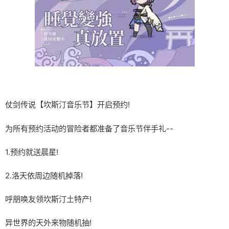
仗剑传说【坎斯汀音乐节】开启预约!
为所有预约活动的冒险者都准备了音乐节伴手礼--
1.预约就送晨星!
2.洛天依周边随机掉落!
呼朋唤友领坎斯汀土特产!
异世界的天外来物随机抽!