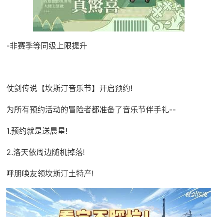
-非赛季等同级上限提升
仗剑传说【坎斯汀音乐节】开启预约!
为所有预约活动的冒险者都准备了音乐节伴手礼--
1.预约就是送晨星!
2.洛天依周边随机掉落!
呼朋唤友领坎斯汀土特产!