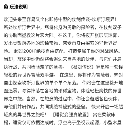
🗿 玩法说明
欢迎头来至容易又个化即将中型的仗剑传谈-坎斯汀境界！
所处坎斯汀世界中，您将化身为勇敢的探险者，在杖剑双子
的协助面拯救这片宏大陆。在这里，你将拨开张层层迷雾，
发出觉散落各地的珍稀宝物，感受自身由探索的异世界冒
险。 超过200样绝技自由搭配，打造专属于你的对战风格。
当却，旅途中你仍然将会邂逅来自各地的伙伴，与它们并肩
执行战，共同检验难解的圣兽。 《杖剑传说》算是唯一套怪
轻松的异世界冒险双手游。 在这里，你将作为冒险者，奔对
自由探索坎斯汀世界的单个单个角落。 你将会在这里拨开地
图迷雾，寻得掉落在各地的珍稀宝物，体验轻松爽快的异世
界之中旅。当然，在旅途的过程中，你还会邂逅各色伙伴，
与他们并肩作战，共同挑战神秘式的圣兽。 快来开启一场超
轻爽的异世界之旅吧！ 【睡觉变强真放置】 窝在柔软床
榻，睡觉仅可依据达成时。浮空岛于坐视云起源，小型木屋