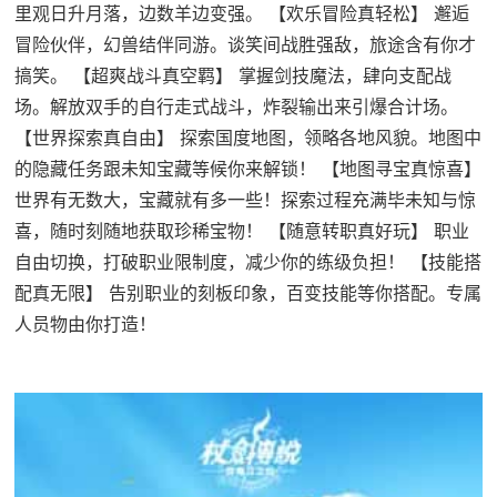
里观日升月落，边数羊边变强。 【欢乐冒险真轻松】 邂逅
冒险伙伴，幻兽结伴同游。谈笑间战胜强敌，旅途含有你才
搞笑。 【超爽战斗真空羁】 掌握剑技魔法，肆向支配战
场。解放双手的自行走式战斗，炸裂输出来引爆合计场。
【世界探索真自由】 探索国度地图，领略各地风貌。地图中
的隐藏任务跟未知宝藏等候你来解锁！ 【地图寻宝真惊喜】
世界有无数大，宝藏就有多一些！探索过程充满毕未知与惊
喜，随时刻随地获取珍稀宝物！ 【随意转职真好玩】 职业
自由切换，打破职业限制度，减少你的练级负担！ 【技能搭
配真无限】 告别职业的刻板印象，百变技能等你搭配。专属
人员物由你打造！