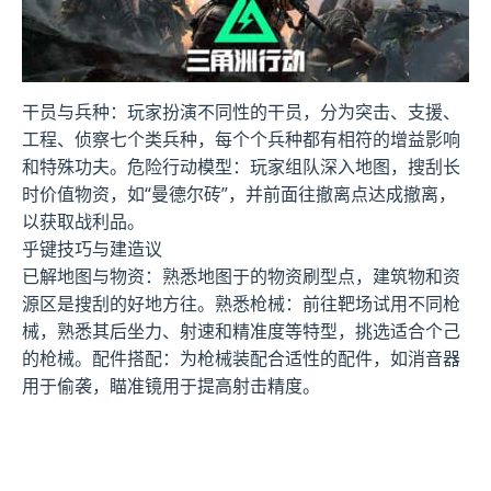
干员与兵种
：玩家扮演不同性的干员，分为突击、支援、
工程、侦察七个类兵种，每个个兵种都有相符的增益影响
和特殊功夫。
危险行动模型
：玩家组队深入地图，搜刮长
时价值物资，如“曼德尔砖”，并前面往撤离点达成撤离，
以获取战利品。
乎键技巧与建造议
已解地图与物资
：熟悉地图于的物资刷型点，建筑物和资
源区是搜刮的好地方往。
熟悉枪械
：前往靶场试用不同枪
械，熟悉其后坐力、射速和精准度等特型，挑选适合个己
的枪械。
配件搭配
：为枪械装配合适性的配件，如消音器
用于偷袭，瞄准镜用于提高射击精度。