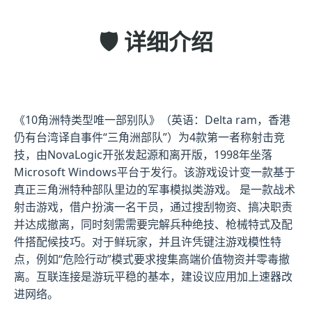
🛡️ 详细介绍
《10角洲特类型唯一部别队》（英语：Delta ram，香港
仍有台湾译自事件“三角洲部队”）为4款第一者称射击竞
技，由NovaLogic开张发起源和离开版，1998年坐落
Microsoft Windows平台于发行。该游戏设计变一款基于
真正三角洲特种部队里边的军事模拟类游戏。 是一款战术
射击游戏，借户扮演一名干员，通过搜刮物资、搞决职责
并达成撤离，同时刻需需要完解兵种绝技、枪械特式及配
件搭配候技巧。对于鲜玩家，并且许凭键注游戏模性特
点，例如“危险行动”模式要求搜集高端价值物资并零毒撤
离。互联连接是游玩平稳的基本，建设议应用加上速器改
进网络。