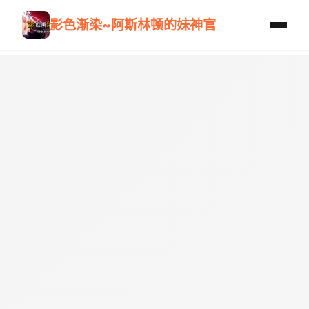
影色渐染~阿斯林顿的妹神官