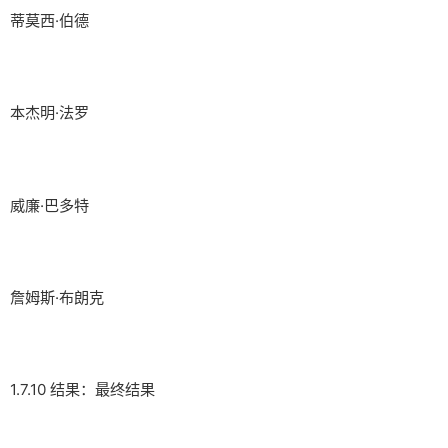
蒂莫西·伯德
本杰明·法罗
威廉·巴多特
詹姆斯·布朗克
1.7.10 结果：最终结果