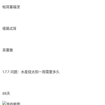
帕耳塞福涅
德莫忒耳
芙蕾雅
1.7.7 问题：水星绕太阳一周需要多久
88天