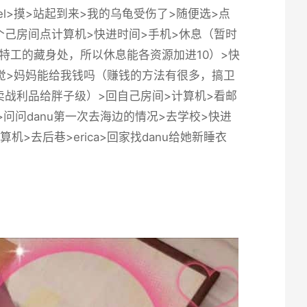
iel>摸>站起到来>我的乌龟受伤了>随便选>点
她>回个己房间点计算机>快进时间>手机>休息（暂时
特工的藏身处，所以休息能各资源加进10）>快
>睡觉>妈妈能给我钱吗（赚钱的方法有很多，搞卫
战利品给胖子级）>回自己房间>计算机>看邮
敲门>问问danu第一次去海边的情况>去学校>快进
机>去后巷>erica>回家找danu给她新睡衣