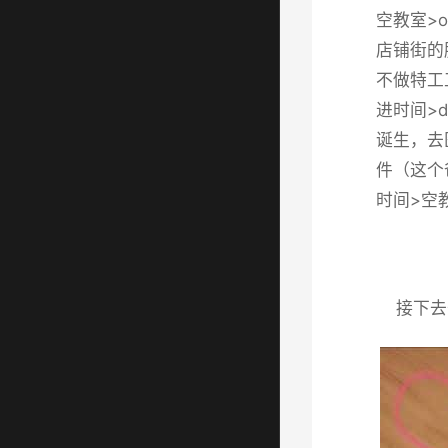
空教室>o
店铺街的胖
不做特工
进时间>
诞生，去
件（这个爸
时间>空教
接下去开