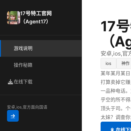
17号特工官网
17
（Agent17）
（Ag
游戏说明
安卓,ios,
ios
神作
操作秘籍
某年某月某日
在线下载
打算卖掉它赚
一品种电话。
乎空的所不得
安卓,ios,官方面向国语
顶头于司。个
太妹？调查你
🎇 在线下