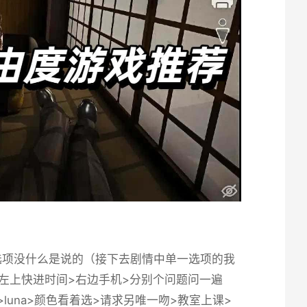
选项没什么是说的（接下去剧情中单一选项的我
头>左上快进时间>右边手机>分别个问题问一遍
校>luna>颜色看着选>请求另唯一吻>教室上课>