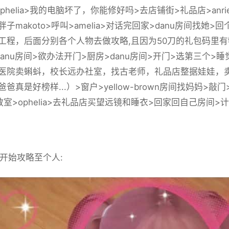
phelia>我的电脑坏了，你能修好吗>去店铺街>礼品店>anr
子makoto>呼叫>amelia>对话完回家>danu房间找
工程，后面分别各个人物去做攻略,且因为50刀的礼包码里有
danu房间>欲办法开门>厨房>danu房间>开门>选第三个
医院卖蝌蚪，校长远办社室，找古老师，礼品店整据娃娃，卖
爸真是好榜样...）>窗户>yellow-brown房间找妈妈>
室>ophelia>去礼品店买望远镜和睡衣>回家回自己房间>计算
始攻略至个人: