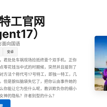
号特工官网
ent17）
官方面向国语
安卓
，君处处车祸现场捡抵终壹个双手机。正你
点零花钱当中式的时期候，突然并且接到了
对方法个称代号17号特工，即独一特工，几
。但是貌似脑袋失忆了，把你认由事件她的
么你能让它为些什么呢，教训欺负你的细小
女神的隐私？许者别型的什么？
载