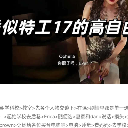
学科校>教室>先各个人物交谈下>在课>剧情里都是单一
）>起始学校去后巷>Erica>随便选>复家和danu说话>摸
ow-brown>让她给各位买台电脑吧>电脑>睡觉>看妈妈>去学