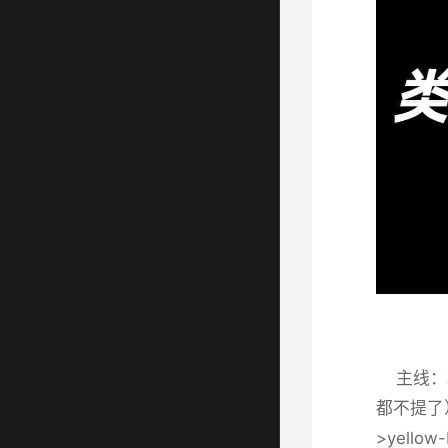
主线：朝
都不提了
>yell