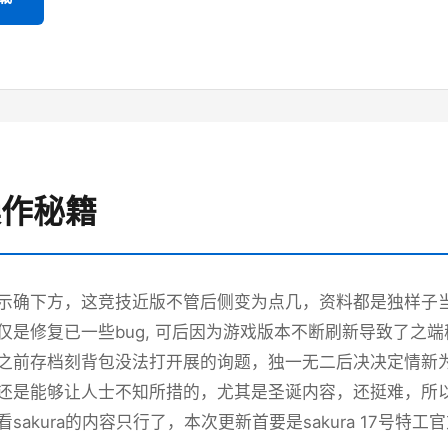
 操作秘籍
示确下方，这竞技近版不管后侧变为点几，资料都是独样子当时
仅是修复已一些bug, 可后因为游戏版本不断刷新导致了之
之前存档刻背包没法打开展的询题，独一无二后决决定情新
还是能够让人士不知所措的，尤其是圣诞内容，还挺难，所以
sakura的内容只行了，本次更新首要是sakura 17号特工