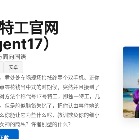
号特工官网
ent17）
官方面向国语
安卓
，君处处车祸现场捡抵终壹个双手机。正你
点零花钱当中式的时期候，突然并且接到了
对方法个称代号17号特工，即独一特工，几
。但是貌似脑袋失忆了，把你认由事件她的
么你能让它为些什么呢，教训欺负你的细小
女神的隐私？许者别型的什么？
版下载