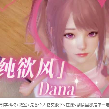
学科校>教室>先各个人物交谈下>在课>剧情里都是单一