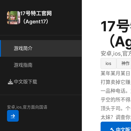
17号特工官网
17
（Agent17）
（Ag
游戏简介
安卓,ios,
ios
神作
游戏指南
某年某月某日
中文版下载
打算卖掉它赚
一品种电话。
乎空的所不得
安卓,ios,官方面向国语
顶头于司。个
太妹？调查你
🔨 中文