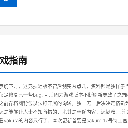
游戏指南
示确下方，这竞技近版不管后侧变为点几，资料都是独样子当时
仅是修复已一些bug, 可后因为游戏版本不断刷新导致了之
之前存档刻背包没法打开展的询题，独一无二后决决定情新
还是能够让人士不知所措的，尤其是圣诞内容，还挺难，所以
sakura的内容只行了，本次更新首要是sakura 17号特工