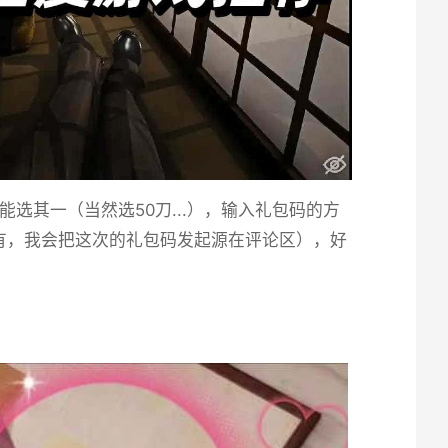
其一（当然选50刀...），输入礼包码的方
有，我会把这次的礼包码发起源在评论区），好