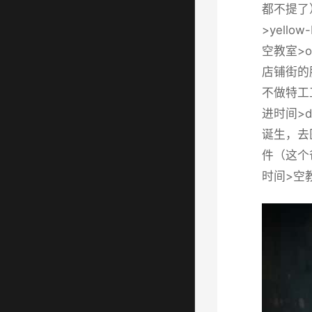
都不提了
>yell
空教室>o
店铺街的胖
不做特工
进时间>
诞生，去
件（这个爸
时间>空教