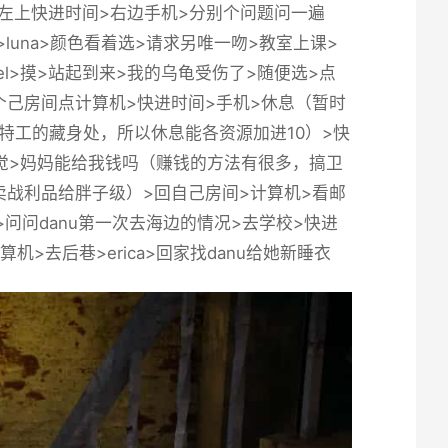
头>左上快进时间>右边手机>分别个问题问一遍
校>luna>颜色看着选>请求另唯一吻>教室上课>
iel>摸>站起到来>我的乌龟受伤了>随便选>点
她>回个己房间点计算机>快进时间>手机>休息（暂时
特工的藏身处，所以休息能各资源加进10）>快
>睡觉>妈妈能给我钱吗（赚钱的方法有很多，搞卫
战利品给胖子级）>回自己房间>计算机>看邮
敲门>问问danu第一次去海边的情况>去学校>快进
机>去后巷>erica>回家找danu给她新睡衣