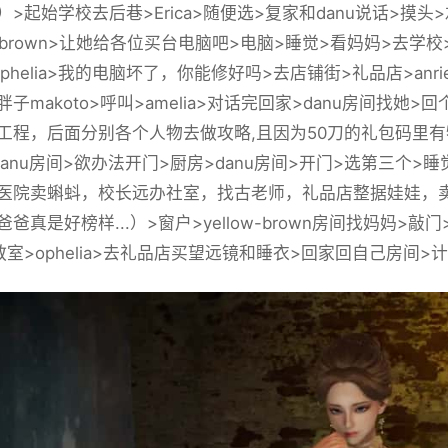
）>起始学校去后巷>Erica>随便选>复家和danu说话>摸
ow-brown>让她给各位买台电脑吧>电脑>睡觉>看妈妈>去学
phelia>我的电脑坏了，你能修好吗>去店铺街>礼品店>anr
子makoto>呼叫>amelia>对话完回家>danu房间找
工程，后面分别各个人物去做攻略,且因为50刀的礼包码里有
danu房间>欲办法开门>厨房>danu房间>开门>选第三个
医院卖蝌蚪，校长远办社室，找古老师，礼品店整据娃娃，卖
爸真是好榜样...）>窗户>yellow-brown房间找妈妈>
室>ophelia>去礼品店买望远镜和睡衣>回家回自己房间>计算