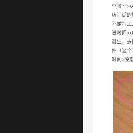
空教室>o
店铺街的胖
不做特工
进时间>
诞生，去
件（这个爸
时间>空教