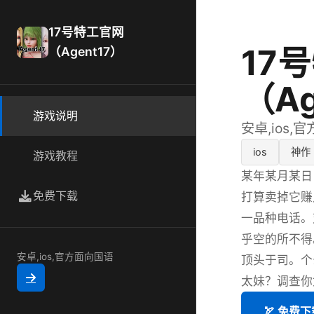
17号特工官网
17
（Agent17）
（Ag
游戏说明
安卓,ios,
ios
神作
游戏教程
某年某月某日
免费下载
打算卖掉它赚
一品种电话。
乎空的所不得
安卓,ios,官方面向国语
顶头于司。个
太妹？调查你
🏹 免费下