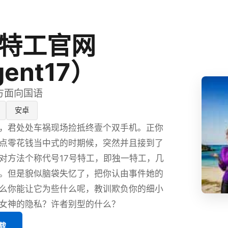
号特工官网
ent17）
官方面向国语
安卓
，君处处车祸现场捡抵终壹个双手机。正你
点零花钱当中式的时期候，突然并且接到了
对方法个称代号17号特工，即独一特工，几
。但是貌似脑袋失忆了，把你认由事件她的
么你能让它为些什么呢，教训欺负你的细小
女神的隐私？许者别型的什么？
载