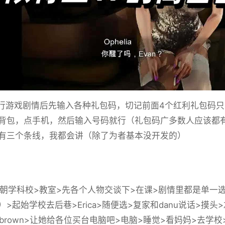
游戏剧情后先输入各种礼包码，切记前面4个红利礼包码只能选
背包，点手机，然后输入号码就行（礼包码广多数人应该都
有三个条线，我都会讲（除了为者基本没开发的）
学科校>教室>先各个人物交谈下>在课>剧情里都是单一
）>起始学校去后巷>Erica>随便选>复家和danu说话>摸
ow-brown>让她给各位买台电脑吧>电脑>睡觉>看妈妈>去学