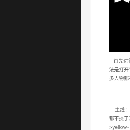
首先进行
法是打开
多人物都
主线：朝
都不提了
>yell