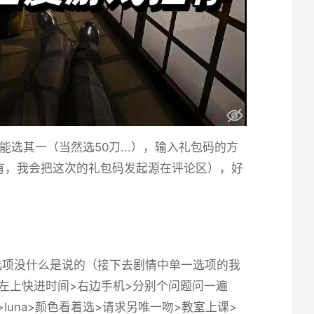
其一（当然选50刀...），输入礼包码的方
有，我会把这次的礼包码发起源在评论区），好
选项没什么是说的（接下去剧情中单一选项的我
头>左上快进时间>右边手机>分别个问题问一遍
校>luna>颜色看着选>请求另唯一吻>教室上课>