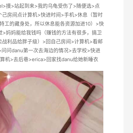
iel>摸>站起到来>我的乌龟受伤了>随便选>点
她>回个己房间点计算机>快进时间>手机>休息（暂时
特工的藏身处，所以休息能各资源加进10）>快
>睡觉>妈妈能给我钱吗（赚钱的方法有很多，搞卫
战利品给胖子级）>回自己房间>计算机>看邮
敲门>问问danu第一次去海边的情况>去学校>快进
机>去后巷>erica>回家找danu给她新睡衣