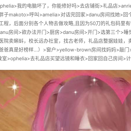
phelia>我的电脑坏了，你能修好吗>去店铺街>礼品店>anr
子makoto>呼叫>amelia>对话完回家>danu房间找
工程，后面分别各个人物去做攻略,且因为50刀的礼包码里有
danu房间>欲办法开门>厨房>danu房间>开门>选第三个
医院卖蝌蚪，校长远办社室，找古老师，礼品店整据娃娃，卖
爸真是好榜样...）>窗户>yellow-brown房间找妈妈>
室>ophelia>去礼品店买望远镜和睡衣>回家回自己房间>计算