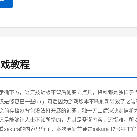
 游戏教程
示确下方，这竞技近版不管后侧变为点几，资料都是独样子当时
仅是修复已一些bug, 可后因为游戏版本不断刷新导致了之
之前存档刻背包没法打开展的询题，独一无二后决决定情新
还是能够让人士不知所措的，尤其是圣诞内容，还挺难，所以
sakura的内容只行了，本次更新首要是sakura 17号特工