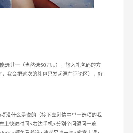
其一（当然选50刀...），输入礼包码的方
有，我会把这次的礼包码发起源在评论区），好
选项没什么是说的（接下去剧情中单一选项的我
头>左上快进时间>右边手机>分别个问题问一遍
校>luna>颜色看着选>请求另唯一吻>教室上课>