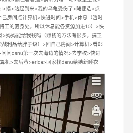
iel>摸>站起到来>我的乌龟受伤了>随便选>点
她>回个己房间点计算机>快进时间>手机>休息（暂时
特工的藏身处，所以休息能各资源加进10）>快
>睡觉>妈妈能给我钱吗（赚钱的方法有很多，搞卫
战利品给胖子级）>回自己房间>计算机>看邮
敲门>问问danu第一次去海边的情况>去学校>快进
机>去后巷>erica>回家找danu给她新睡衣