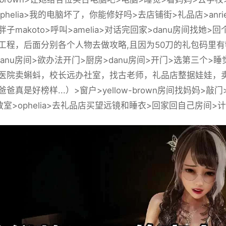
phelia>我的电脑坏了，你能修好吗>去店铺街>礼品店>anr
子makoto>呼叫>amelia>对话完回家>danu房间找
工程，后面分别各个人物去做攻略,且因为50刀的礼包码里有
danu房间>欲办法开门>厨房>danu房间>开门>选第三个
医院卖蝌蚪，校长远办社室，找古老师，礼品店整据娃娃，卖
爸真是好榜样...）>窗户>yellow-brown房间找妈妈>
室>ophelia>去礼品店买望远镜和睡衣>回家回自己房间>计算