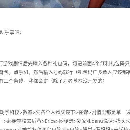
动手掌吧：
游戏剧情后先输入各种礼包码，切记前面4个红利礼包码只能选
背包，点手机，然后输入号码就行（礼包码广多数人应该都
有三个条线，我都会讲（除了为者基本没开发的）
学科校>教室>先各个人物交谈下>在课>剧情里都是单一
）>起始学校去后巷>Erica>随便选>复家和danu说话>摸
ow-brown>让她给各位买台电脑吧>电脑>睡觉>看妈妈>去学