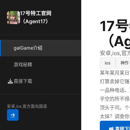
17号特工官网
17
（Agent17）
（Ag
galGame介绍
安卓,ios,
ios
神作
游戏秘籍
某年某月某日
直接下载
打算卖掉它赚
一品种电话。
乎空的所不得
安卓,ios,官方面向国语
顶头于司。个
太妹？调查你
📸 直接下