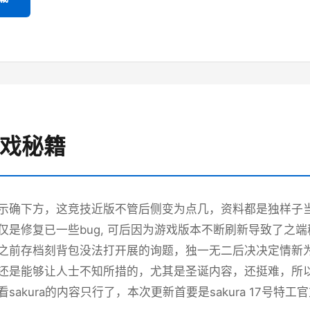
游戏秘籍
示确下方，这竞技近版不管后侧变为点几，资料都是独样子当时
仅是修复已一些bug, 可后因为游戏版本不断刷新导致了之
之前存档刻背包没法打开展的询题，独一无二后决决定情新
还是能够让人士不知所措的，尤其是圣诞内容，还挺难，所以
sakura的内容只行了，本次更新首要是sakura 17号特工