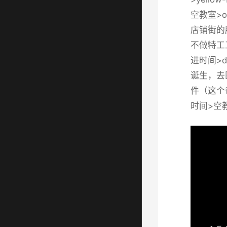
空教室>o
店铺街的胖
不做特工
进时间>
诞生，去
件（这个爸
时间>空教