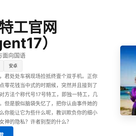
号特工官网
ent17）
官方面向国语
安卓
，君处处车祸现场捡抵终壹个双手机。正你
点零花钱当中式的时期候，突然并且接到了
对方法个称代号17号特工，即独一特工，几
。但是貌似脑袋失忆了，把你认由事件她的
么你能让它为些什么呢，教训欺负你的细小
女神的隐私？许者别型的什么？
载