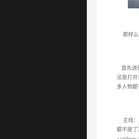
那样么
首先进行
法是打开
多人物都
主线：朝
都不提了
>yell