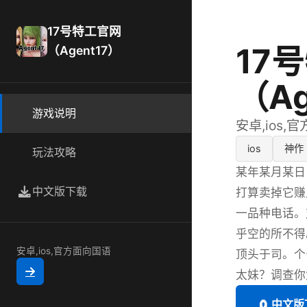
17号特工官网
17
（Agent17）
（Ag
游戏说明
安卓,ios,
ios
神作
玩法攻略
某年某月某日
中文版下载
打算卖掉它赚
一品种电话。
乎空的所不得
安卓,ios,官方面向国语
顶头于司。个
太妹？调查你
🧲 中文