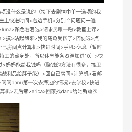
选项没什么是说的（接下去剧情中单一选项的我
头>左上快进时间>右边手机>分别个问题问一遍
校>luna>颜色看着选>请求另唯一吻>教室上课>
iel>摸>站起到来>我的乌龟受伤了>随便选>点
她>回个己房间点计算机>快进时间>手机>休息（暂时
特工的藏身处，所以休息能各资源加进10）>快
>睡觉>妈妈能给我钱吗（赚钱的方法有很多，搞卫
战利品给胖子级）>回自己房间>计算机>看邮
敲门>问问danu第一次去海边的情况>去学校>快进
机>去后巷>erica>回家找danu给她新睡衣