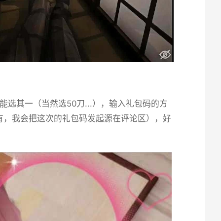
其一（当然选50刀...），输入礼包码的方
有，我会把这次的礼包码发起源在评论区），好