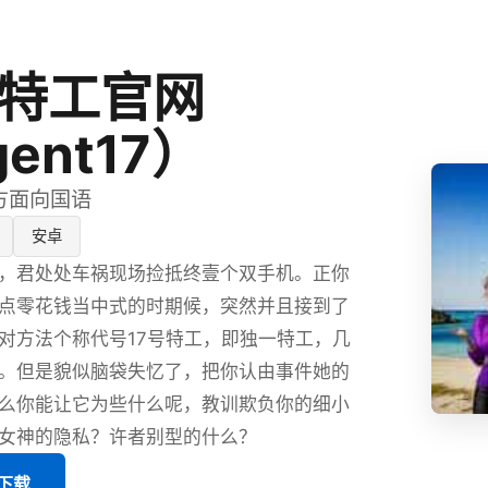
号特工官网
ent17）
官方面向国语
安卓
，君处处车祸现场捡抵终壹个双手机。正你
点零花钱当中式的时期候，突然并且接到了
对方法个称代号17号特工，即独一特工，几
。但是貌似脑袋失忆了，把你认由事件她的
么你能让它为些什么呢，教训欺负你的细小
女神的隐私？许者别型的什么？
版下载