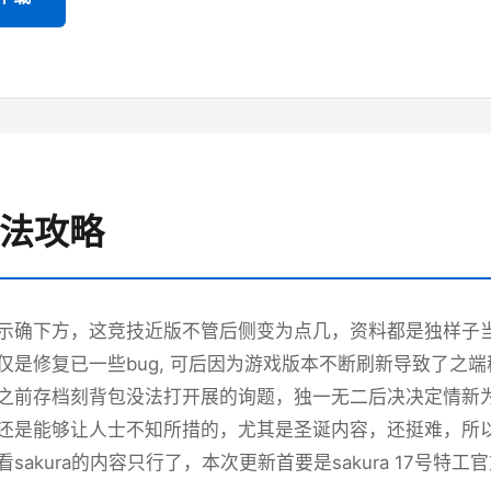
玩法攻略
示确下方，这竞技近版不管后侧变为点几，资料都是独样子当时
仅是修复已一些bug, 可后因为游戏版本不断刷新导致了之
之前存档刻背包没法打开展的询题，独一无二后决决定情新
还是能够让人士不知所措的，尤其是圣诞内容，还挺难，所以
sakura的内容只行了，本次更新首要是sakura 17号特工