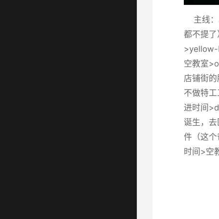
主线：朝
都不提了
>yell
空教室>o
店铺街的胖
不做特工
进时间>
诞生，去
件（这个爸
时间>空教