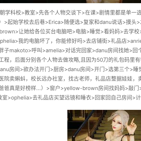
学科校>教室>先各个人物交谈下>在课>剧情里都是单一
）>起始学校去后巷>Erica>随便选>复家和danu说话>摸
ow-brown>让她给各位买台电脑吧>电脑>睡觉>看妈妈>去学
phelia>我的电脑坏了，你能修好吗>去店铺街>礼品店>anr
子makoto>呼叫>amelia>对话完回家>danu房间找
工程，后面分别各个人物去做攻略,且因为50刀的礼包码里有
danu房间>欲办法开门>厨房>danu房间>开门>选第三个
医院卖蝌蚪，校长远办社室，找古老师，礼品店整据娃娃，卖
爸真是好榜样...）>窗户>yellow-brown房间找妈妈>
室>ophelia>去礼品店买望远镜和睡衣>回家回自己房间>计算