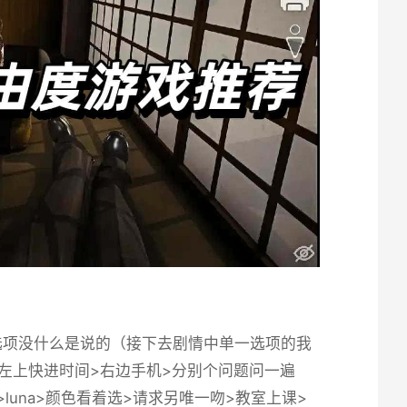
选项没什么是说的（接下去剧情中单一选项的我
头>左上快进时间>右边手机>分别个问题问一遍
校>luna>颜色看着选>请求另唯一吻>教室上课>