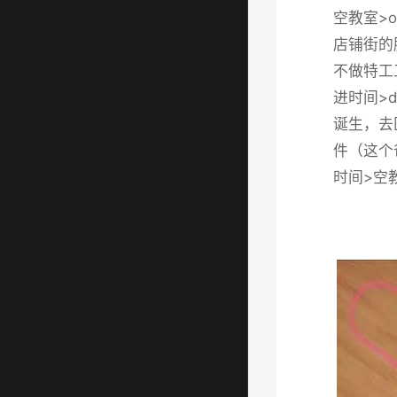
空教室>o
店铺街的胖
不做特工
进时间>
诞生，去
件（这个爸
时间>空教