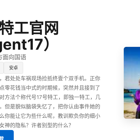
号特工官网
ent17）
官方面向国语
安卓
，君处处车祸现场捡抵终壹个双手机。正你
点零花钱当中式的时期候，突然并且接到了
对方法个称代号17号特工，即独一特工，几
。但是貌似脑袋失忆了，把你认由事件她的
么你能让它为些什么呢，教训欺负你的细小
女神的隐私？许者别型的什么？
载