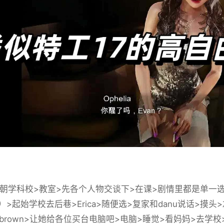
学科校>教室>先各个人物交谈下>在课>剧情里都是单一
）>起始学校去后巷>Erica>随便选>复家和danu说话>摸
ow-brown>让她给各位买台电脑吧>电脑>睡觉>看妈妈>去学