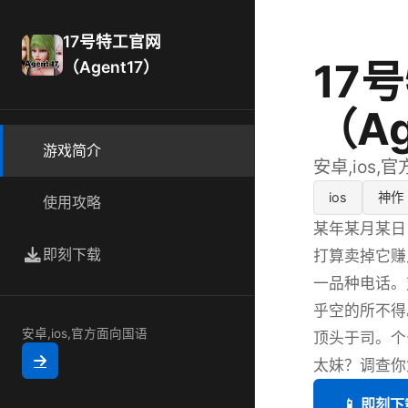
17号特工官网
17
（Agent17）
（Ag
游戏简介
安卓,ios,
ios
神作
使用攻略
某年某月某日
即刻下载
打算卖掉它赚
一品种电话。
乎空的所不得
安卓,ios,官方面向国语
顶头于司。个
太妹？调查你
📱 即刻下