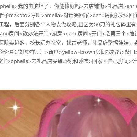
phelia>我的电脑坏了，你能修好吗>去店铺街>礼品店>anr
子makoto>呼叫>amelia>对话完回家>danu房间找
工程，后面分别各个人物去做攻略,且因为50刀的礼包码里有
danu房间>欲办法开门>厨房>danu房间>开门>选第三个
医院卖蝌蚪，校长远办社室，找古老师，礼品店整据娃娃，卖
爸真是好榜样...）>窗户>yellow-brown房间找妈妈>
室>ophelia>去礼品店买望远镜和睡衣>回家回自己房间>计算