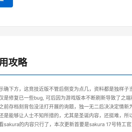
使用攻略
示确下方，这竞技近版不管后侧变为点几，资料都是独样子当时
仅是修复已一些bug, 可后因为游戏版本不断刷新导致了之
之前存档刻背包没法打开展的询题，独一无二后决决定情新
还是能够让人士不知所措的，尤其是圣诞内容，还挺难，所以
sakura的内容只行了，本次更新首要是sakura 17号特工