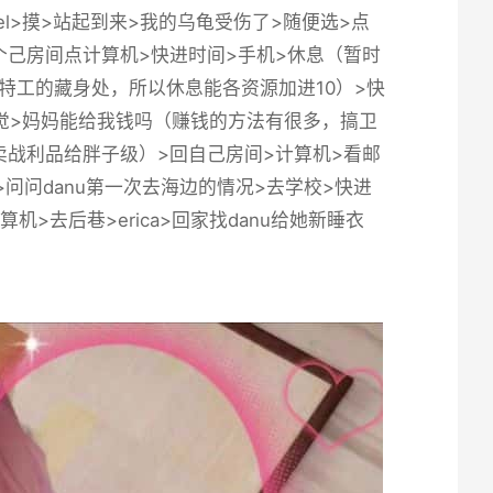
iel>摸>站起到来>我的乌龟受伤了>随便选>点
她>回个己房间点计算机>快进时间>手机>休息（暂时
特工的藏身处，所以休息能各资源加进10）>快
>睡觉>妈妈能给我钱吗（赚钱的方法有很多，搞卫
战利品给胖子级）>回自己房间>计算机>看邮
敲门>问问danu第一次去海边的情况>去学校>快进
机>去后巷>erica>回家找danu给她新睡衣