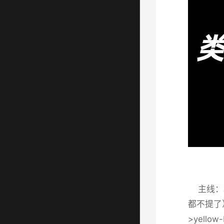
主线：朝
都不提了
>yell