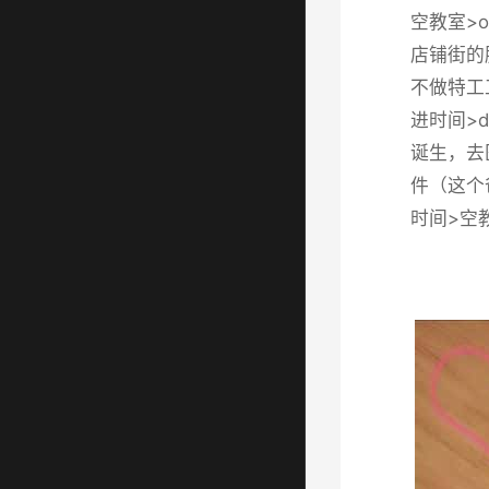
空教室>o
店铺街的胖
不做特工
进时间>
诞生，去
件（这个爸
时间>空教