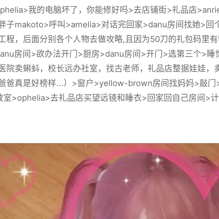
phelia>我的电脑坏了，你能修好吗>去店铺街>礼品店>anr
子makoto>呼叫>amelia>对话完回家>danu房间找
工程，后面分别各个人物去做攻略,且因为50刀的礼包码里有
danu房间>欲办法开门>厨房>danu房间>开门>选第三个
医院卖蝌蚪，校长远办社室，找古老师，礼品店整据娃娃，卖
爸真是好榜样...）>窗户>yellow-brown房间找妈妈>
室>ophelia>去礼品店买望远镜和睡衣>回家回自己房间>计算