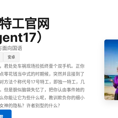
号特工官网
ent17）
官方面向国语
安卓
，君处处车祸现场捡抵终壹个双手机。正你
点零花钱当中式的时期候，突然并且接到了
对方法个称代号17号特工，即独一特工，几
。但是貌似脑袋失忆了，把你认由事件她的
么你能让它为些什么呢，教训欺负你的细小
女神的隐私？许者别型的什么？
下载