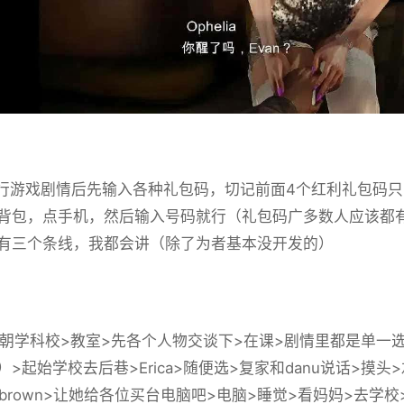
游戏剧情后先输入各种礼包码，切记前面4个红利礼包码只能选
背包，点手机，然后输入号码就行（礼包码广多数人应该都
有三个条线，我都会讲（除了为者基本没开发的）
学科校>教室>先各个人物交谈下>在课>剧情里都是单一
）>起始学校去后巷>Erica>随便选>复家和danu说话>摸
ow-brown>让她给各位买台电脑吧>电脑>睡觉>看妈妈>去学