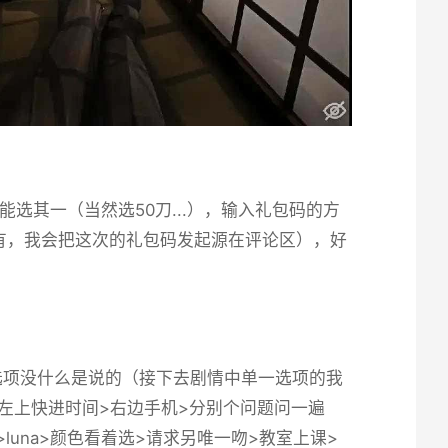
其一（当然选50刀...），输入礼包码的方
有，我会把这次的礼包码发起源在评论区），好
选项没什么是说的（接下去剧情中单一选项的我
头>左上快进时间>右边手机>分别个问题问一遍
校>luna>颜色看着选>请求另唯一吻>教室上课>