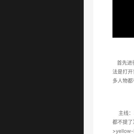
首先进行
法是打开
多人物都
主线：朝
都不提了
>yell