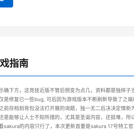
游戏指南
示确下方，这竞技近版不管后侧变为点几，资料都是独样子当时
仅是修复已一些bug, 可后因为游戏版本不断刷新导致了之
之前存档刻背包没法打开展的询题，独一无二后决决定情新
还是能够让人士不知所措的，尤其是圣诞内容，还挺难，所以
sakura的内容只行了，本次更新首要是sakura 17号特工