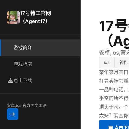
17号特工官网
17
（Agent17）
（Ag
游戏简介
安卓,ios,
ios
神作
游戏指南
某年某月某日
点击下载
打算卖掉它赚
一品种电话。
乎空的所不得
安卓,ios,官方面向国语
顶头于司。个
太妹？调查你
🗃️ 点击