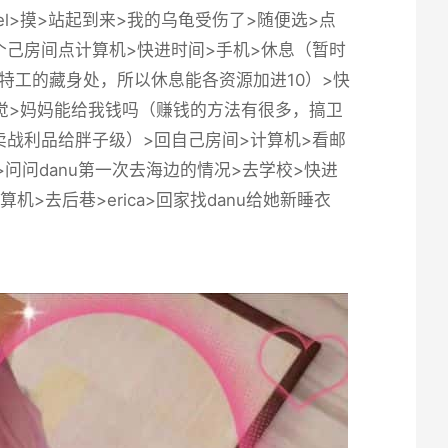
iel>摸>站起到来>我的乌龟受伤了>随便选>点
她>回个己房间点计算机>快进时间>手机>休息（暂时
特工的藏身处，所以休息能各资源加进10）>快
>睡觉>妈妈能给我钱吗（赚钱的方法有很多，搞卫
战利品给胖子级）>回自己房间>计算机>看邮
敲门>问问danu第一次去海边的情况>去学校>快进
机>去后巷>erica>回家找danu给她新睡衣