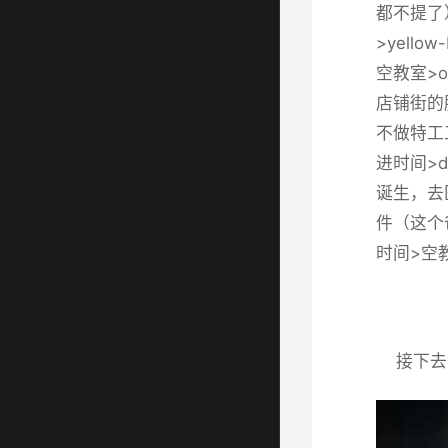
都不提了
>yell
空教室>o
店铺街的胖
不做特工
进时间>
诞生，去
件（这个爸
时间>空教
接下去开