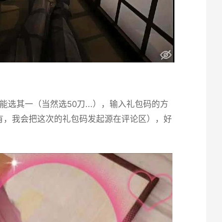
其一（当然选50刀...），输入礼包码的方
有，我会把这次的礼包码发起源在评论区），好