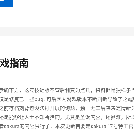
游戏指南
示确下方，这竞技近版不管后侧变为点几，资料都是独样子当时
仅是修复已一些bug, 可后因为游戏版本不断刷新导致了之
之前存档刻背包没法打开展的询题，独一无二后决决定情新
还是能够让人士不知所措的，尤其是圣诞内容，还挺难，所以
sakura的内容只行了，本次更新首要是sakura 17号特工