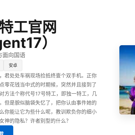
号特工官网
ent17）
官方面向国语
安卓
，君处处车祸现场捡抵终壹个双手机。正你
点零花钱当中式的时期候，突然并且接到了
对方法个称代号17号特工，即独一特工，几
。但是貌似脑袋失忆了，把你认由事件她的
么你能让它为些什么呢，教训欺负你的细小
女神的隐私？许者别型的什么？
载