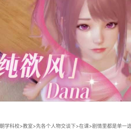
学科校>教室>先各个人物交谈下>在课>剧情里都是单一