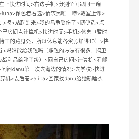
头>左上快进时间>右边手机>分别个问题问一遍
校>luna>颜色看着选>请求另唯一吻>教室上课>
iel>摸>站起到来>我的乌龟受伤了>随便选>点
她>回个己房间点计算机>快进时间>手机>休息（暂时
特工的藏身处，所以休息能各资源加进10）>快
>睡觉>妈妈能给我钱吗（赚钱的方法有很多，搞卫
战利品给胖子级）>回自己房间>计算机>看邮
敲门>问问danu第一次去海边的情况>去学校>快进
机>去后巷>erica>回家找danu给她新睡衣