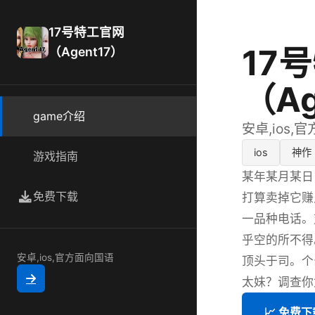
17号特工官网
17
（Agent17）
（Ag
game介绍
安卓,ios,
ios
神作
游戏指南
某年某月某日
免费下载
打算卖掉它赚
一品种电话。
乎空的所不得
安卓,ios,官方面向国语
顶头于司。个
太妹？调查你
📈 免费下