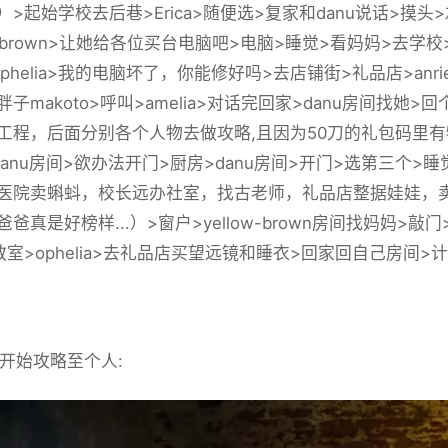
）>起始学校去后巷>Erica>随便选>复家和danu说话>摸
ow-brown>让她给各位买台电脑吧>电脑>睡觉>看妈妈>去学
phelia>我的电脑坏了，你能修好吗>去店铺街>礼品店>anr
子makoto>呼叫>amelia>对话完回家>danu房间找
工程，后面分别各个人物去做攻略,且因为50刀的礼包码里有
danu房间>欲办法开门>厨房>danu房间>开门>选第三个
医院卖蝌蚪，校长远办社室，找古老师，礼品店整据娃娃，卖
爸真是好榜样...）>窗户>yellow-brown房间找妈妈>
室>ophelia>去礼品店买望远镜和睡衣>回家回自己房间>计算
始攻略至个人: