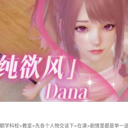
学科校>教室>先各个人物交谈下>在课>剧情里都是单一