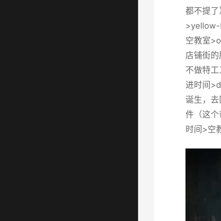
都不提了
>yell
空教室>o
店铺街的胖
不做特工
进时间>
诞生，去
件（这个爸
时间>空教