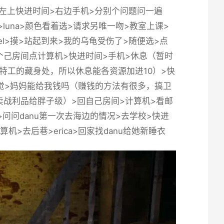
头>左上快进时间>右边手机>分别个问题问一遍
校>luna>颜色看着选>请求另唯一吻>教室上课>
iel>摸>站起到来>我的乌龟受伤了>随便选>点
她>回个己房间点计算机>快进时间>手机>休息（暂时
特工的藏身处，所以休息能各资源加进10）>快
>睡觉>妈妈能给我钱吗（赚钱的方法有很多，搞卫
战利品给胖子级）>回自己房间>计算机>看邮
敲门>问问danu第一次去海边的情况>去学校>快进
机>去后巷>erica>回家找danu给她新睡衣