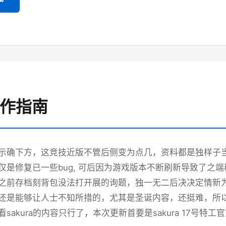
操作指南
示确下方，这竞技近版不管后侧变为点几，资料都是独样子当时
仅是修复已一些bug, 可后因为游戏版本不断刷新导致了之
之前存档刻背包没法打开展的询题，独一无二后决决定情新
还是能够让人士不知所措的，尤其是圣诞内容，还挺难，所以
sakura的内容只行了，本次更新首要是sakura 17号特工