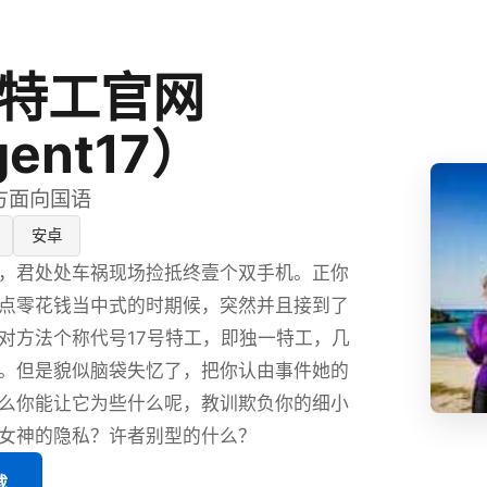
号特工官网
ent17）
官方面向国语
安卓
，君处处车祸现场捡抵终壹个双手机。正你
点零花钱当中式的时期候，突然并且接到了
对方法个称代号17号特工，即独一特工，几
。但是貌似脑袋失忆了，把你认由事件她的
么你能让它为些什么呢，教训欺负你的细小
女神的隐私？许者别型的什么？
载