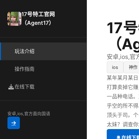
17号特工官网
17
（Agent17）
（Ag
玩法介绍
安卓,ios,
ios
神作
操作指南
某年某月某日
在线下载
打算卖掉它赚
一品种电话。
乎空的所不得
安卓,ios,官方面向国语
顶头于司。个
太妹？调查你
🖲️ 在线下