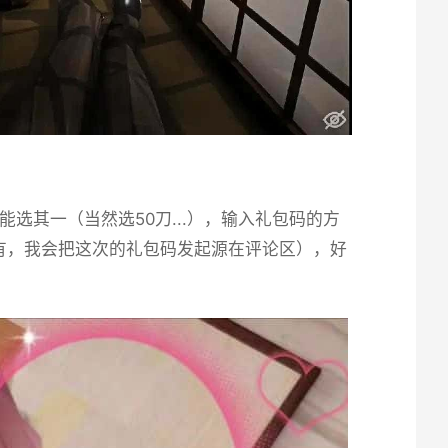
其一（当然选50刀...），输入礼包码的方
有，我会把这次的礼包码发起源在评论区），好