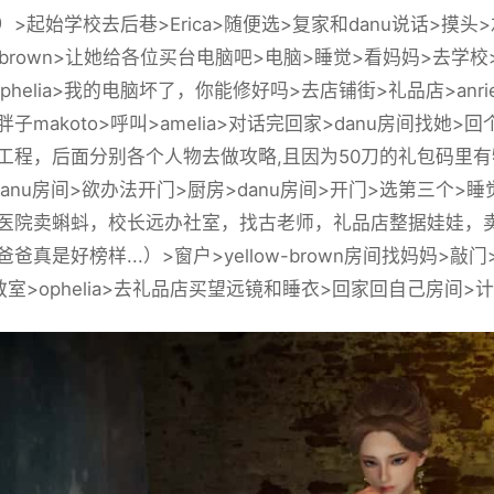
）>起始学校去后巷>Erica>随便选>复家和danu说话>摸
ow-brown>让她给各位买台电脑吧>电脑>睡觉>看妈妈>去学
phelia>我的电脑坏了，你能修好吗>去店铺街>礼品店>anr
子makoto>呼叫>amelia>对话完回家>danu房间找
工程，后面分别各个人物去做攻略,且因为50刀的礼包码里有
danu房间>欲办法开门>厨房>danu房间>开门>选第三个
医院卖蝌蚪，校长远办社室，找古老师，礼品店整据娃娃，卖
爸真是好榜样...）>窗户>yellow-brown房间找妈妈>
室>ophelia>去礼品店买望远镜和睡衣>回家回自己房间>计算