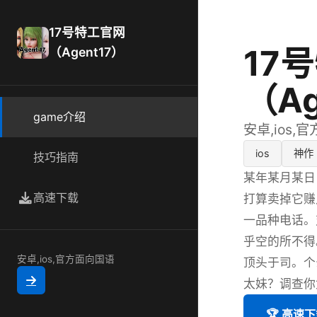
17号特工官网
17
（Agent17）
（Ag
game介绍
安卓,ios,
ios
神作
技巧指南
某年某月某日
高速下载
打算卖掉它赚
一品种电话。
乎空的所不得
安卓,ios,官方面向国语
顶头于司。个
太妹？调查你
🏆 高速