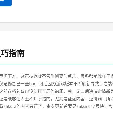
 技巧指南
示确下方，这竞技近版不管后侧变为点几，资料都是独样子当时
仅是修复已一些bug, 可后因为游戏版本不断刷新导致了之
之前存档刻背包没法打开展的询题，独一无二后决决定情新
还是能够让人士不知所措的，尤其是圣诞内容，还挺难，所以
sakura的内容只行了，本次更新首要是sakura 17号特工