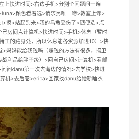
头>左上快进时间>右边手机>分别个问题问一遍
校>luna>颜色看着选>请求另唯一吻>教室上课>
iel>摸>站起到来>我的乌龟受伤了>随便选>点
她>回个己房间点计算机>快进时间>手机>休息（暂时
特工的藏身处，所以休息能各资源加进10）>快
>睡觉>妈妈能给我钱吗（赚钱的方法有很多，搞卫
战利品给胖子级）>回自己房间>计算机>看邮
敲门>问问danu第一次去海边的情况>去学校>快进
机>去后巷>erica>回家找danu给她新睡衣