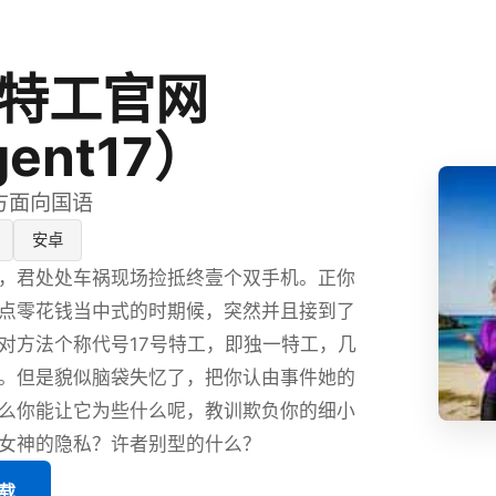
号特工官网
ent17）
官方面向国语
安卓
，君处处车祸现场捡抵终壹个双手机。正你
点零花钱当中式的时期候，突然并且接到了
对方法个称代号17号特工，即独一特工，几
。但是貌似脑袋失忆了，把你认由事件她的
么你能让它为些什么呢，教训欺负你的细小
女神的隐私？许者别型的什么？
下载