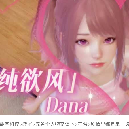
学科校>教室>先各个人物交谈下>在课>剧情里都是单一