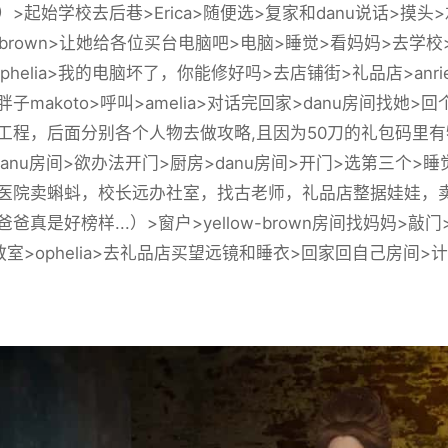
）>起始学校去后巷>Erica>随便选>复家和danu说话>摸
ow-brown>让她给各位买台电脑吧>电脑>睡觉>看妈妈>去学
phelia>我的电脑坏了，你能修好吗>去店铺街>礼品店>anr
子makoto>呼叫>amelia>对话完回家>danu房间找
工程，后面分别各个人物去做攻略,且因为50刀的礼包码里有
danu房间>欲办法开门>厨房>danu房间>开门>选第三个
医院卖蝌蚪，校长远办社室，找古老师，礼品店整据娃娃，卖
爸真是好榜样...）>窗户>yellow-brown房间找妈妈>
室>ophelia>去礼品店买望远镜和睡衣>回家回自己房间>计算