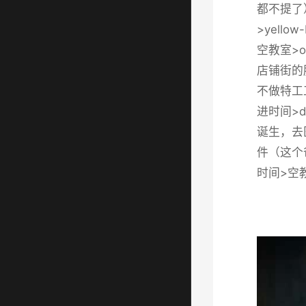
都不提了
>yell
空教室>o
店铺街的胖
不做特工
进时间>
诞生，去
件（这个爸
时间>空教