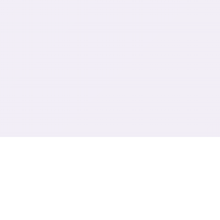
📨 玩法说明