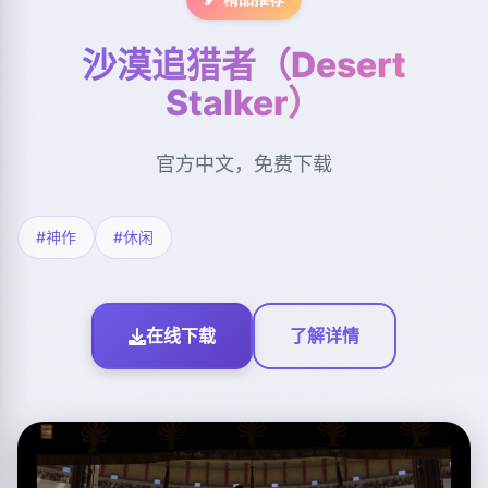
沙漠追猎者（Desert
Stalker）
官方中文，免费下载
#神作
#休闲
在线下载
了解详情