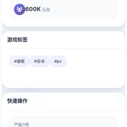
600K
玩家
游戏标签
#催眠
#安卓
#pc
快速操作
产品介绍