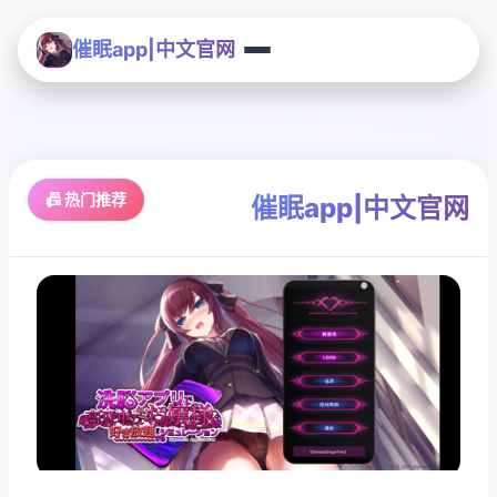
催眠app|中文官网
📠 热门推荐
催眠app|中文官网