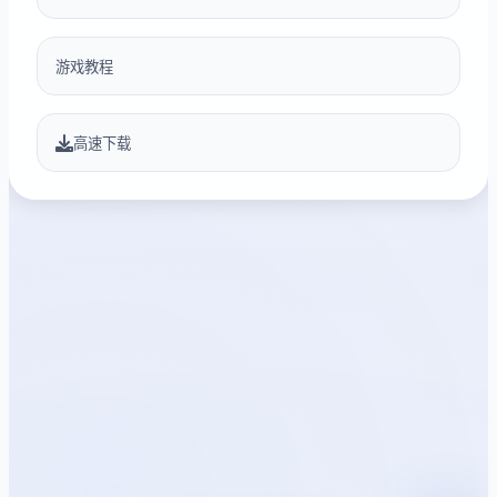
游戏教程
高速下载