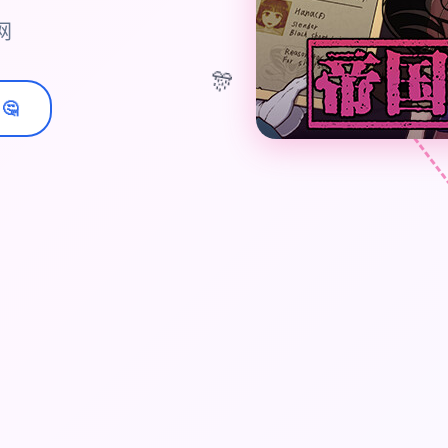
网
🎊
🤔