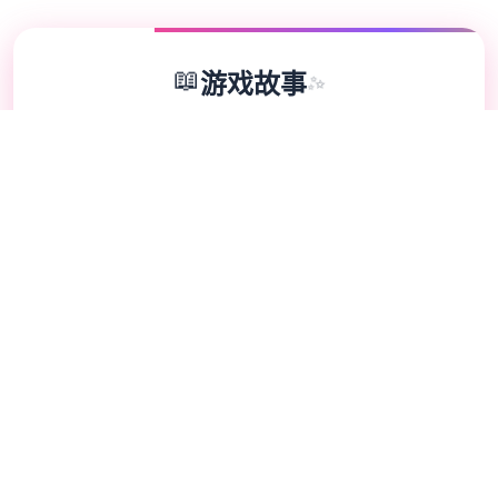
📖
游戏故事
✨
兵长提尔在大统一战争中出色的表现为他赢得
了“长枪使提尔”的美称，他的功勋和威名在军
队中无人不知晓，无人不称赞。所有人（包括
他自己）都以为他会在战争结束后一路升官，
在军队中担任要职，但他最后却被莫名其妙地
调度到了刚刚成立的国家安全局。国家安全局
的局长奥莉维亚·里德尔解释说这是因为世界
在变化，只懂得舞刀弄枪的武夫终将被时代淘
汰，他们的位子也会被踏实勤恳的文职人员所
取代。出于服从命令的军人天性，提尔接受了