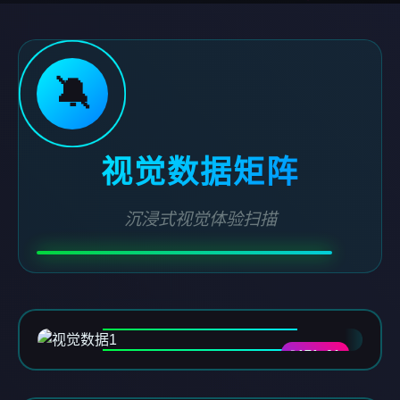
🔕
视觉数据矩阵
沉浸式视觉体验扫描
DATA-01