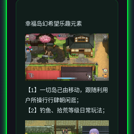
幸福岛幻希望
乐趣元素
【1】一切岛己由移动，跟随利用
户所操行行肆朝闲逛；
【2】钓鱼、拾荒等级日常玩法；