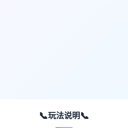
📞
📞
玩法说明