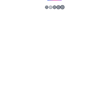
🔵
🟣
🟡
🟢
🔴
📖
游戏故事
✨
DLsite简体中文核思站 DLsite中文官网 - 识
别独1非二优质即中性的数字创始务,浏览数千
名创作者的精美作品,帮助您喜爱的创作者。
同个人娱乐、插画集、漫画、音声ASMR等候
优质组形成平台。 创作者平台 插画集 高耸速
复制造 工程详形 DLsite,头名为DLsite.com,